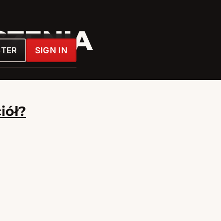
ZENIA
STER
SIGN IN
iół?