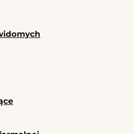
ewidomych
ące