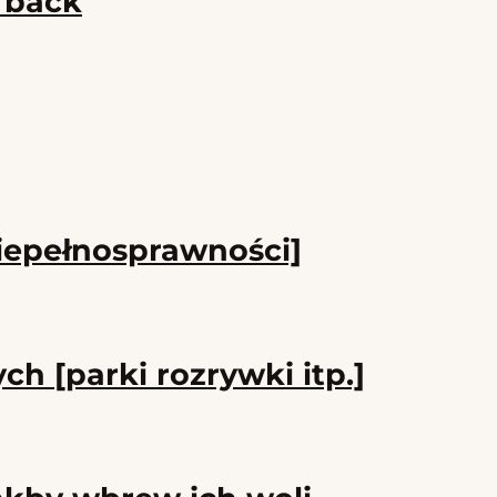
k back
iepełnosprawności]
h [parki rozrywki itp.]