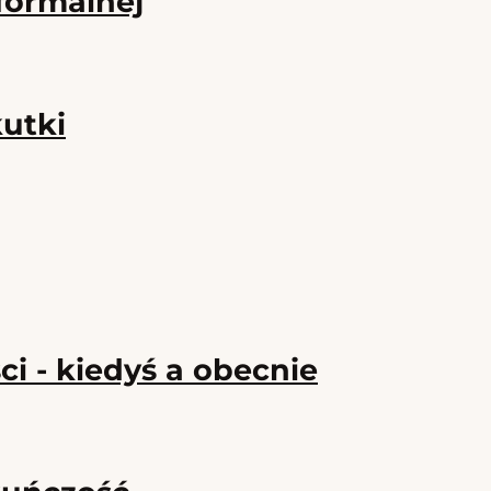
formalnej
utki
i - kiedyś a obecnie