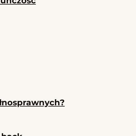
kuńczość
pełnosprawnych?