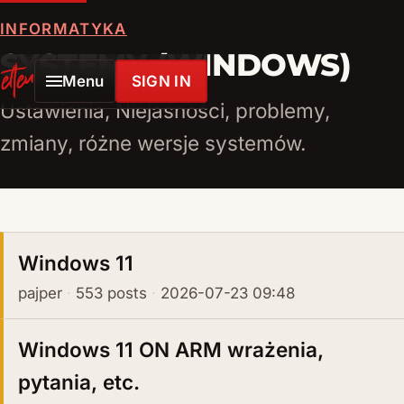
INFORMATYKA
SYSTEMY (WINDOWS)
Menu
SIGN IN
ELTENLINK
Ustawienia, Niejasności, problemy,
zmiany, różne wersje systemów.
Windows 11
pajper
553 posts
2026-07-23 09:48
Windows 11 ON ARM wrażenia,
pytania, etc.