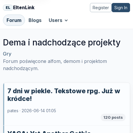
EltenLink
Register
Sign In
EL
Forum
Blogs
Users
Dema i nadchodzące projekty
Gry
Forum poświęcone alfom, demom i projektom
nadchodzącym.
7 dni w piekle. Tekstowe rpg. Już w
kródce!
pates ·
2026-06-14 01:05
120 posts