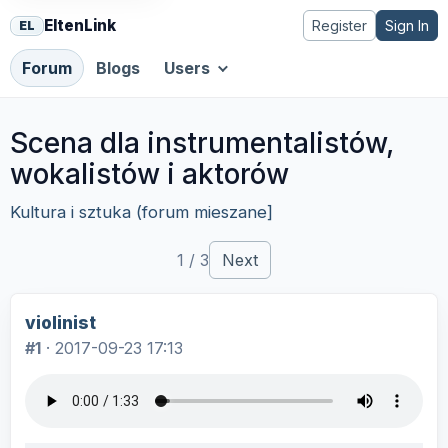
EltenLink
Register
Sign In
EL
Forum
Blogs
Users
Scena dla instrumentalistów,
wokalistów i aktorów
Kultura i sztuka (forum mieszane]
1 / 3
Next
violinist
#1
·
2017-09-23 17:13