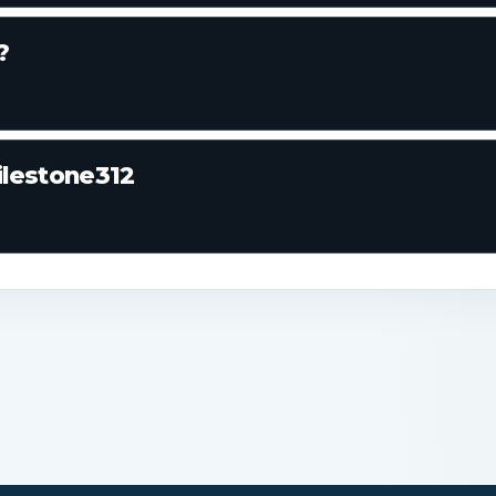
?
lestone312