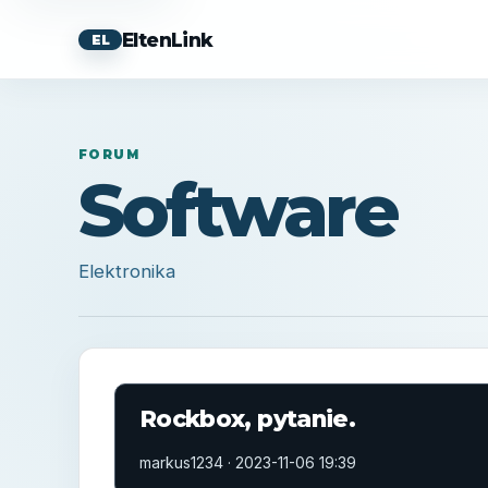
EltenLink
EL
FORUM
Software
Elektronika
Rockbox, pytanie.
markus1234 ·
2023-11-06 19:39