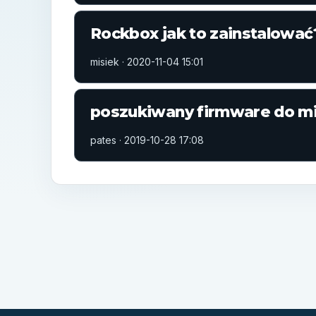
Rockbox jak to zainstalować
misiek ·
2020-11-04 15:01
poszukiwany firmware do mi
pates ·
2019-10-28 17:08