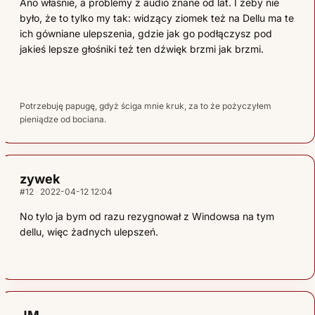
Ano właśnie, a problemy z audio znane od lat. I żeby nie
było, że to tylko my tak: widzący ziomek też na Dellu ma te
ich gówniane ulepszenia, gdzie jak go podłączysz pod
jakieś lepsze głośniki też ten dźwięk brzmi jak brzmi.
Potrzebuję papugę, gdyż ściga mnie kruk, za to że pożyczyłem
pieniądze od bociana.
zywek
#12
2022-04-12 12:04
No tylo ja bym od razu rezygnował z Windowsa na tym
dellu, więc żadnych ulepszeń.