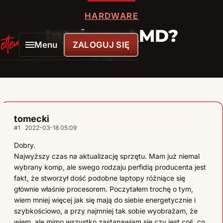
HARDWARE
Intel czy AMD?
Menu
ZALOGUJ SIĘ
ELTENLINK
15 wpisów
tomecki
#1
2022-03-18 05:09
Dobry.
Najwyższy czas na aktualizację sprzętu. Mam już niemal
wybrany komp, ale swego rodzaju perfidią producenta jest
fakt, że stworzył dość podobne laptopy różniące się
głównie właśnie procesorem. Poczytałem trochę o tym,
wiem mniej więcej jak się mają do siebie energetycznie i
szybkościowo, a przy najmniej tak sobie wyobrażam, że
wiem, ale mimo wszystko zastanawiam się czy jest coś, co