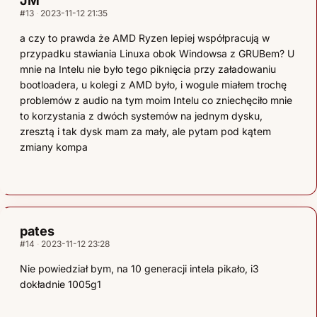
JM
#13
2023-11-12 21:35
a czy to prawda że AMD Ryzen lepiej współpracują w
przypadku stawiania Linuxa obok Windowsa z GRUBem? U
mnie na Intelu nie było tego piknięcia przy załadowaniu
bootloadera, u kolegi z AMD było, i wogule miałem trochę
problemów z audio na tym moim Intelu co zniechęciło mnie
to korzystania z dwóch systemów na jednym dysku,
zresztą i tak dysk mam za mały, ale pytam pod kątem
zmiany kompa
pates
#14
2023-11-12 23:28
Nie powiedział bym, na 10 generacji intela pikało, i3
dokładnie 1005g1