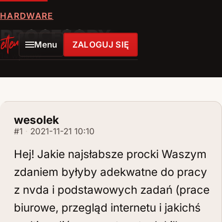
HARDWARE
PROCESORY
Menu
ZALOGUJ SIĘ
ELTENLINK
14 wpisów
wesolek
#1
2021-11-21 10:10
Hej! Jakie najsłabsze procki Waszym
zdaniem byłyby adekwatne do pracy
z nvda i podstawowych zadań (prace
biurowe, przegląd internetu i jakichś