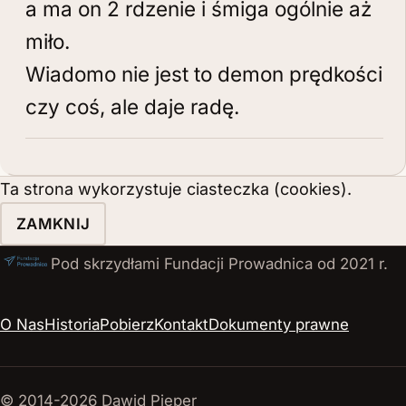
a ma on 2 rdzenie i śmiga ogólnie aż
miło.
Wiadomo nie jest to demon prędkości
czy coś, ale daje radę.
Ta strona wykorzystuje ciasteczka (cookies).
ZAMKNIJ
Pod skrzydłami Fundacji Prowadnica od 2021 r.
O Nas
Historia
Pobierz
Kontakt
Dokumenty prawne
© 2014-2026 Dawid Pieper