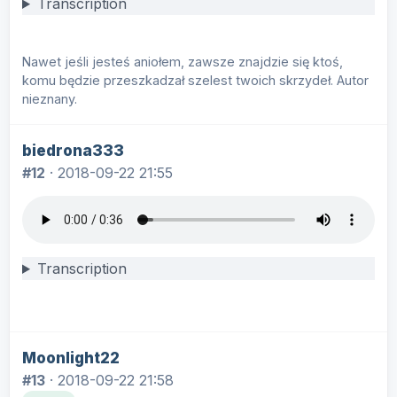
Transcription
Nawet jeśli jesteś aniołem, zawsze znajdzie się ktoś,
komu będzie przeszkadzał szelest twoich skrzydeł. Autor
nieznany.
biedrona333
#12
·
2018-09-22 21:55
Transcription
Moonlight22
#13
·
2018-09-22 21:58